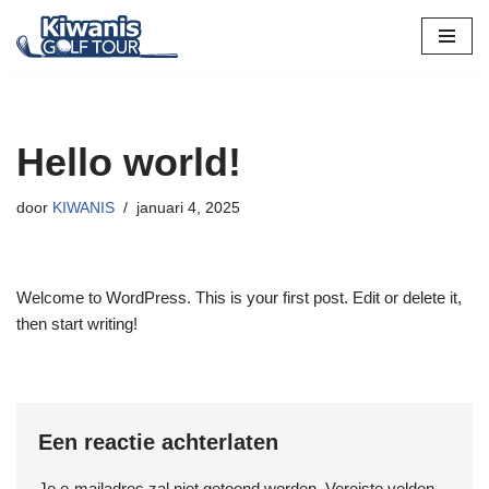
Spring
naar
de
inhoud
Hello world!
door
KIWANIS
januari 4, 2025
Welcome to WordPress. This is your first post. Edit or delete it,
then start writing!
Een reactie achterlaten
Je e-mailadres zal niet getoond worden.
Vereiste velden