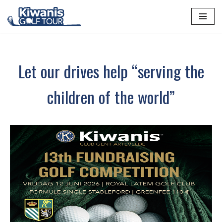
Spring
naar
de
inhoud
Let our drives help “serving the
children of the world”