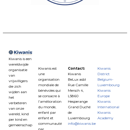
Kiwanis is een
wereldwijde
Kiwanis est
Contact:
Kiwanis
organisatie
une
Kiwanis
District
van
organisation
BeLux asbl
Belgium-
vrijwilligers
mondiale de
Rue Camille
Luxembourg
die zich
bénévoles qui
Mersch 4,
Kiwanis
wijden aan
se consacre à
L5860
Europe
het
l’amélioration
Hesperange
Kiwanis
verbeteren
du monde,
Grand Duché
International
van onze
enfant par
de
Kiwanis
wereld, kind
enfant et
Luxembourg
Academy
per kind en
communauté
info@kiwanis.be
gemeenschap
par