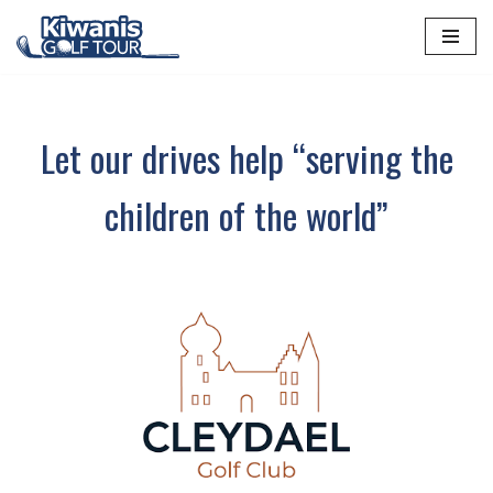
Spring
naar
de
inhoud
Let our drives help “serving the
children of the world”